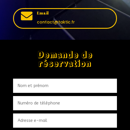

Email
contact@taktic.fr
Demande de
réservation