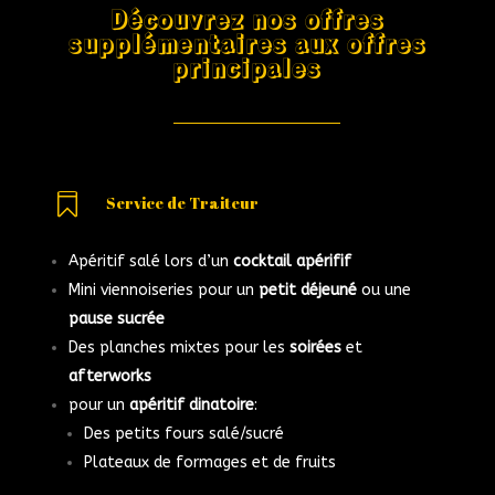
Découvrez nos offres
supplémentaires aux offres
principales

Service de Traiteur
Apéritif salé lors d’un
cocktail apérifif
Mini viennoiseries pour un
petit déjeuné
ou une
pause sucrée
Des planches mixtes pour les
soirées
et
afterworks
pour un
apéritif dinatoire
:
Des petits fours salé/sucré
Plateaux de formages et de fruits