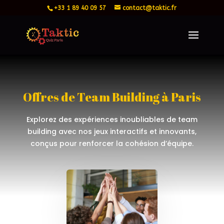
+33 1 89 40 09 57
contact@taktic.fr
Offres de Team Building à Paris
Explorez des expériences inoubliables de team
building avec nos jeux interactifs et innovants,
conçus pour renforcer la cohésion d’équipe.