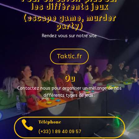
les différents jeux
(escape game, murder
party)
Rendez vous sur notre site
Taktic.fr
Ou
Contactez nous pour organiser un mélange de nos
différents types de jeux :

Téléphone
(+33) 1 89 40 09 57